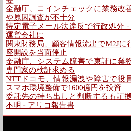
金融庁、コインチェックに業務改善命
や原因調査が不十分
特定電子メール法違反で行政処分 -
運営会社に
関東財務局、顧客情報流出でM2Jに行
座開設を当面停止
金融庁、システム障害で東証に業務改
専門家の検証求める
NTTドコモ、情報漏洩や障害で役員
スマホ環境整備で1600億円を投資
委託先の持ち出しと判断するも証
不明 - アリコ報告書