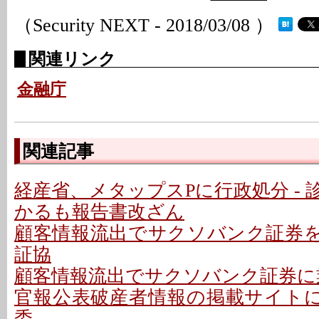
（Security NEXT - 2018/03/08 ）
関連リンク
金融庁
関連記事
経産省、メタップスPに行政処分 -
かるも報告書改ざん
顧客情報流出でサクソバンク証券をけ
証協
顧客情報流出でサクソバンク証券に
官報公表破産者情報の掲載サイトに停
委