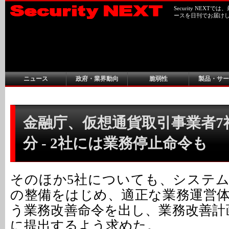
Security NEX
ースを日刊でお届け
ニュース
政府・業界動向
脆弱性
製品・サー
金融庁、仮想通貨取引事業者7
分 - 2社には業務停止命令も
そのほか5社についても、システ
の整備をはじめ、適正な業務運営
う業務改善命令を出し、業務改善計画
に提出するよう求めた。