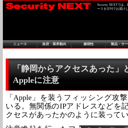
Security NEX
ースを日刊でお届け
ニュース
政府・業界動向
脆弱性
製品・サー
「静岡からアクセスあった」
Appleに注意
「Apple」を装うフィッシング攻
いる。無関係のIPアドレスなどを
クセスがあったかのように装って