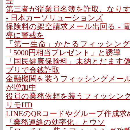
導
第三者が従業員名簿を詐取、なり
- 日本カーソリューションズ
保険料の架空請求メール出回る - 
導に警戒を
「第一生命」かたるフィッシング
「5000円相当プレゼント」と誘導
「国民健康保険料」未納とだます偽メ
プリで金銭詐取
金融機関を装うフィッシングメールに
が増加中
役員の業務依頼を装うフィッシング攻
リモHD
LINEのQRコードやグループ作成求
「業務連絡の効率化」とウソ