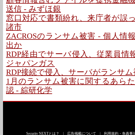
送信 - みずほ銀
窓口対応で書類紛れ、来庁者が誤って
諸市
ZACROSのランサム被害 - 個人情
出か
RDP経由でサーバ侵入、従業員情報
ジャパンガス
RDP接続で侵入、サーバがランサム被
1月のランサム被害に関するあら
認 - 綜研化学
Security NEXTとは？
|
広告掲載について
|
利用規約・免責事