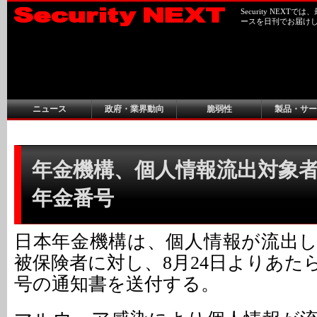
Security NEX
ースを日刊でお届け
ニュース
政府・業界動向
脆弱性
製品・サー
年金機構、個人情報流出対象者
年金番号
日本年金機構は、個人情報が流出
被保険者に対し、8月24日よりあた
号の通知書を送付する。