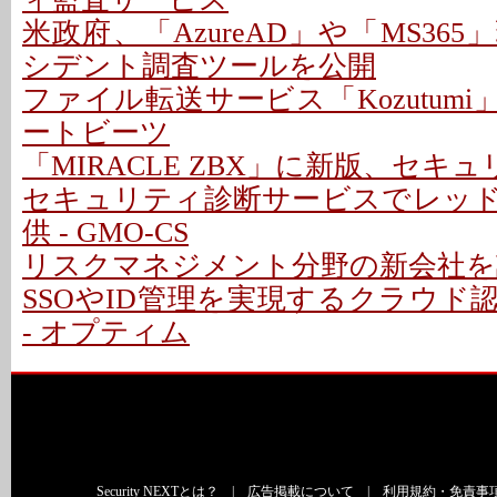
米政府、「AzureAD」や「MS36
シデント調査ツールを公開
ファイル転送サービス「Kozutumi」
ートビーツ
「MIRACLE ZBX」に新版、セキ
セキュリティ診断サービスでレッ
供 - GMO-CS
リスクマネジメント分野の新会社を設立
SSOやID管理を実現するクラウド
- オプティム
Security NEXTとは？
|
広告掲載について
|
利用規約・免責事