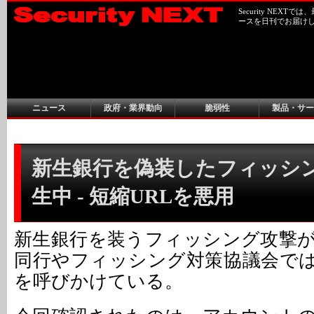
Security NEX
ースを日刊でお届け
ニュース
政府・業界動向
脆弱性
製品・サー
新生銀行を偽装したフィッシ
生中 - 短縮URLを悪用
新生銀行を装うフィッシング攻撃
同行やフィッシング対策協議会で
を呼びかけている。