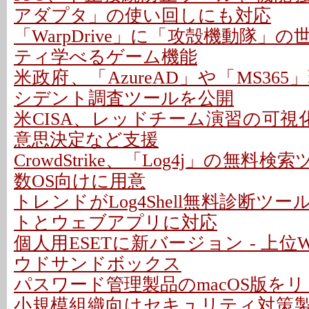
アダプタ」の使い回しにも対応
「WarpDrive」に「攻殻機動隊」
ティ学べるゲーム機能
米政府、「AzureAD」や「MS36
シデント調査ツールを公開
米CISA、レッドチーム演習の可視
意思決定など支援
CrowdStrike、「Log4j」の無料検
数OS向けに用意
トレンドがLog4Shell無料診断ツー
トとウェブアプリに対応
個人用ESETに新バージョン - 上位W
ウドサンドボックス
パスワード管理製品のmacOS版をリリ
小規模組織向けセキュリティ対策製品