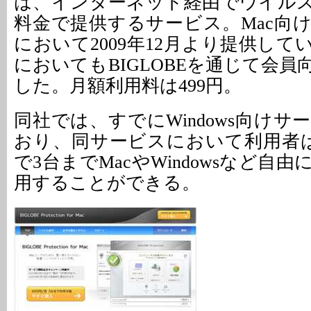
は、インターネット経由でウイル
料金で提供するサービス。Mac向
において2009年12月より提供し
においてもBIGLOBEを通じて会
した。月額利用料は499円。
同社では、すでにWindows向け
おり、同サービスにおいて利用者
で3台までMacやWindowsなど自
用することができる。