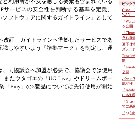
など利用者が不安を感じる要素も含まれている
ピック
2Pサービスの安全性を判断する基準を定義、
Cisco
WAN」
ス/ソフトウェアに関するガイドライン」として
「Wor
を公開
「Chr
含む脆
版へ改訂。ガイドラインへ準拠したサービスであ
夏季休
認識しやすいよう「準拠マーク」を制定し、運
ズデー
Tenab
開
「Terr
は、同協議会へ加盟が必要で、協議会では使用
公開
またウタゴエの「UG Live」やドリームボー
バックア
脆弱性
ー工業「Einy」の3製品については先行使用が開始
「Adob
にも影
「N-c
でに悪
「pgA