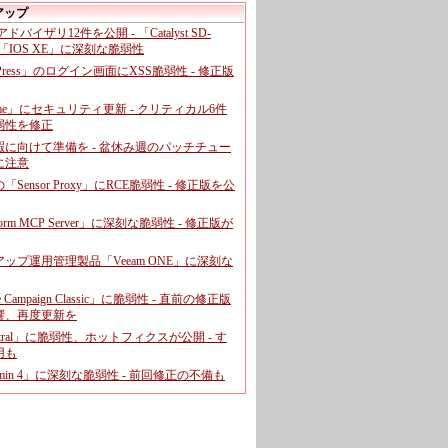
アップ
、アドバイザリ12件を公開 - 「Catalyst SD-
「IOS XE」に深刻な脆弱性
dPress」のログイン画面にXSS脆弱性 - 修正版
ome」にセキュリティ更新 - クリティカル6件
弱性を修正
暇に向けて準備を - 盆休み週のパッチチュー
に注意
leの「Sensor Proxy」にRCE脆弱性 - 修正版を公
aform MCP Server」に深刻な脆弱性 - 修正版が
ップ運用管理製品「Veeam ONE」に深刻な
e Campaign Classic」に脆弱性 - 直前の修正版
響、再度更新を
entral」に脆弱性、ホットフィクスが公開 - す
用も
dmin 4」に深刻な脆弱性 - 前回修正の不備も