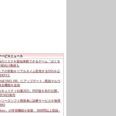
サービスニュース
投稿のリスクを疑似体験できるゲーム「ばくモ
 学校向け教材も
ェアの挙動をリアルタイム監視するOSSを公
CERT/CC
cWall SMA 100」にアップデート - 既知マルウ
除去機能を追加
キュリティ白書2025」PDF版を先行公開 -
月30日発売
ンソースソフト開発者に診断サービスを無償
GMO
pDrive」の学習機能を刷新、3000問以上収録 -