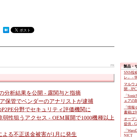
 ）
PR
製品・
SNS
レ」 -
マルウ
開 - JP
」の分析結果を公開 - 露関与と指摘
「Soni
ェア保管でベンダーのアナリストが逮捕
ェアの
「情報セ
のP2PE分野でセキュリティ評価機関に
書籍は9
性狙うアクセス - OEM展開で1000機種以上
オープ
提供 - 
「War
ot」による不正送金被害が1月に発生
NICT