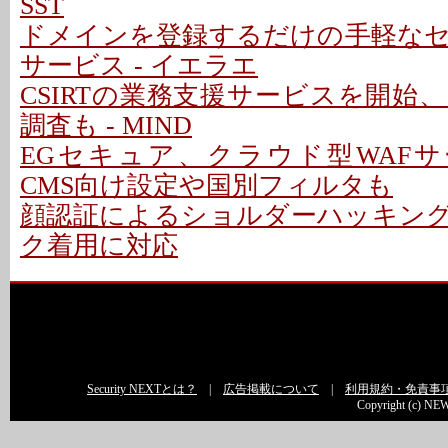
SST
ドメインを登録するだけの手軽な
サービス - イエラエ
CSIRTの業務支援サービスを開始
調査も - MIND
EGセキュア、クラウド型WAFサ
CMS向け設定や国別フィルタも
顔認証によるショルダーハッキン
ク着用に対応
Security NEXTとは？
|
広告掲載について
|
利用規約・免責事
Copyright (c) NEW