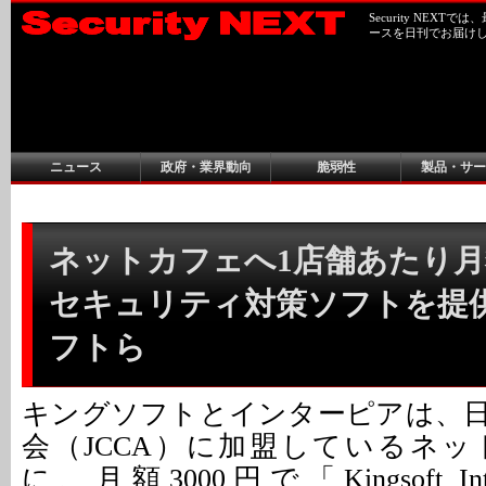
Security NEX
ースを日刊でお届け
ニュース
政府・業界動向
脆弱性
製品・サー
ネットカフェへ1店舗あたり月額
セキュリティ対策ソフトを提供 
フトら
キングソフトとインターピアは、
会（JCCA）に加盟しているネ
に、月額3000円で「Kingsoft Intern