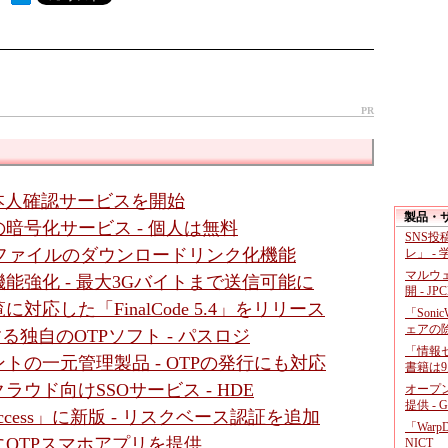
PR
る本人確認サービスを開始
製品・
暗号化サービス - 個人は無料
SNS
添付ファイルのダウンロードリンク化機能
レ」 -
マルウ
能強化 - 最大3Gバイトまで送信可能に
開 - JP
応した「FinalCode 5.4」をリリース
「Soni
ェアの
する独自のOTPソフト - パスロジ
「情報セ
の一元管理製品 - OTPの発行にも対応
書籍は9
ウド向けSSOサービス - HDE
オープ
提供 - 
 Access」に新版 - リスクベース認証を追加
「War
OTPスマホアプリを提供
NICT