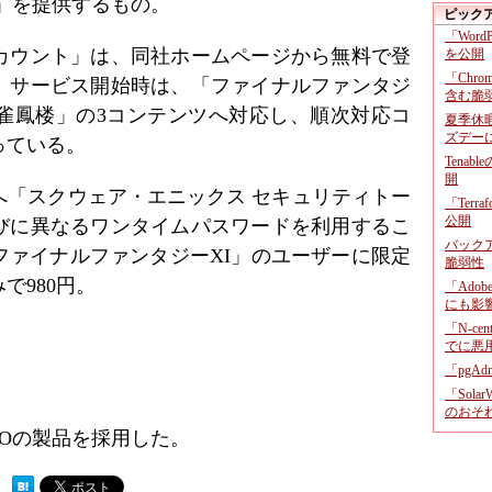
」を提供するもの。
ピック
「Wor
カウント」は、同社ホームページから無料で登
を公開
「Chr
。サービス開始時は、「ファイナルファンタジ
含む脆
「雀鳳楼」の3コンテンツへ対応し、順次対応コ
夏季休
ズデー
っている。
Tenab
開
へ「スクウェア・エニックス セキュリティトー
「Terr
公開
びに異なるワンタイムパスワードを利用するこ
バックア
ファイナルファンタジーXI」のユーザーに限定
脆弱性
で980円。
「Adob
にも影
「N-c
でに悪
「pgA
「Sola
のおそ
COの製品を採用した。
 ）