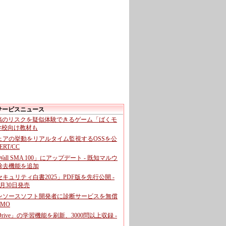
サービスニュース
投稿のリスクを疑似体験できるゲーム「ばくモ
 学校向け教材も
ェアの挙動をリアルタイム監視するOSSを公
CERT/CC
cWall SMA 100」にアップデート - 既知マルウ
除去機能を追加
キュリティ白書2025」PDF版を先行公開 -
月30日発売
ンソースソフト開発者に診断サービスを無償
GMO
pDrive」の学習機能を刷新、3000問以上収録 -