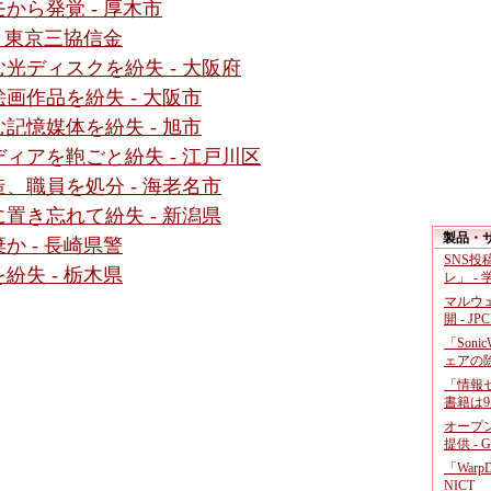
から発覚 - 厚木市
 東京三協信金
光ディスクを紛失 - 大阪府
画作品を紛失 - 大阪市
記憶媒体を紛失 - 旭市
ィアを鞄ごと紛失 - 江戸川区
、職員を処分 - 海老名市
置き忘れて紛失 - 新潟県
製品・
 - 長崎県警
SNS
失 - 栃木県
レ」 -
マルウ
開 - JP
「Soni
ェアの
「情報セ
書籍は9
オープ
提供 - 
「War
NICT