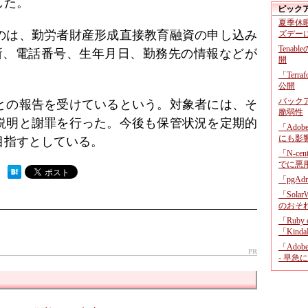
した。
ピック
夏季休
のは、勤労者財産形成直接教育融資の申し込み
ズデー
Tenab
所、電話番号、生年月日、勤務先の情報などが
開
「Terr
公開
バックア
との報告を受けているという。対象者には、そ
脆弱性
説明と謝罪を行った。今後も保管状況を定期的
「Adob
にも影
目指すとしている。
「N-c
でに悪
 ）
「pgA
「Sola
のおそ
「Ruby
「KindaR
「Adob
PR
- 早急