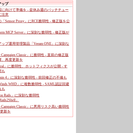
アップ
暇に向けて準備を - 盆休み週のパッチチュー
に注意
leの「Sensor Proxy」にRCE脆弱性 - 修正版を公
aform MCP Server」に深刻な脆弱性 - 修正版が
ップ運用管理製品「Veeam ONE」に深刻な
e Campaign Classic」に脆弱性 - 直前の修正版
響、再度更新を
entral」に脆弱性、ホットフィクスが公開 - す
用も
dmin 4」に深刻な脆弱性 - 前回修正の不備も
rWinds WHD」に複数脆弱性 - SAML認証回避
れも
 on Rails」に深刻な脆弱性
ails2Shell」
e Campaign Classic」に悪用リスク高い脆弱性
に更新を