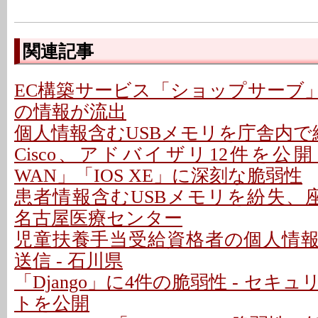
関連記事
EC構築サービス「ショップサーブ
の情報が流出
個人情報含むUSBメモリを庁舎内で紛
Cisco、アドバイザリ12件を公開 - 「C
WAN」「IOS XE」に深刻な脆弱性
患者情報含むUSBメモリを紛失、座
名古屋医療センター
児童扶養手当受給資格者の個人情
送信 - 石川県
「Django」に4件の脆弱性 - セキ
トを公開