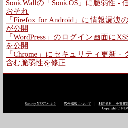
SonicWallの「SonicOS」に脆弱性
おそれ
「Firefox for Android」に情報
が公開
「WordPress」のログイン画面にXS
を公開
「Chrome」にセキュリティ更新 -
含む脆弱性を修正
Security NEXTとは？
|
広告掲載について
|
利用規約・免責事
Copyright (c) NEW