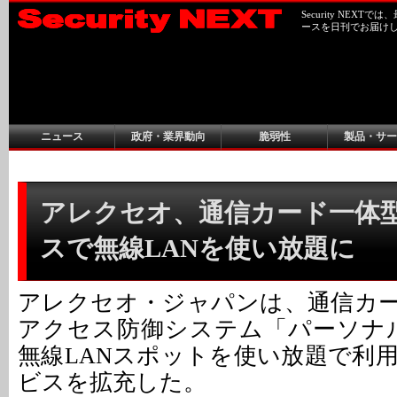
Security NEX
ースを日刊でお届け
ニュース
政府・業界動向
脆弱性
製品・サー
アレクセオ、通信カード一体型
スで無線LANを使い放題に
アレクセオ・ジャパンは、通信カ
アクセス防御システム「パーソナル
無線LANスポットを使い放題で利
ビスを拡充した。