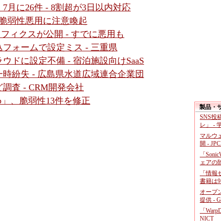
月に26件 - 8割超が3日以内対応
al」の脆弱性悪用に注意喚起
ットフィクスが公開 - すでに悪用も
フォームで設定ミス - 三重県
ドに設定不備 - 宿泊施設向けSaaS
時紛失 - 広島県水道広域連合企業団
査 - CRM開発会社
b」、脆弱性13件を修正
製品・
SNS
レ」 -
マルウ
開 - JP
「Soni
ェアの
「情報セ
書籍は9
オープ
提供 - 
「War
NICT