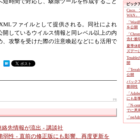
へ短時間で対応し、駆除ツールを作成すること
ピック
Cisco
WAN」
「Wor
XMLファイルとして提供される。同社によれ
を公開
公開しているウイルス情報と同レベル以上の内
「Chr
含む脆
め、攻撃を受けた際の注意喚起などにも活用で
夏季休
ズデー
Tenab
開
 ）
「Terr
公開
バックア
脆弱性
「Adob
にも影
PR
「N-c
でに悪
「pgA
絡先情報が流出 - 講談社
ssic」に脆弱性 - 直前の修正版にも影響、再度更新を