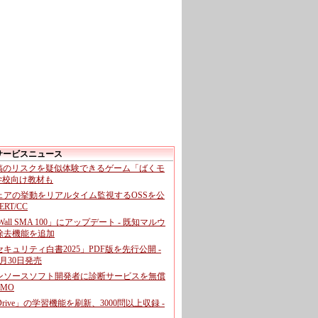
サービスニュース
投稿のリスクを疑似体験できるゲーム「ばくモ
 学校向け教材も
ェアの挙動をリアルタイム監視するOSSを公
CERT/CC
cWall SMA 100」にアップデート - 既知マルウ
除去機能を追加
キュリティ白書2025」PDF版を先行公開 -
月30日発売
ンソースソフト開発者に診断サービスを無償
GMO
pDrive」の学習機能を刷新、3000問以上収録 -