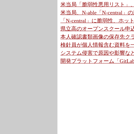
米当局「脆弱性悪用リスト」、7
米当局、N-able「N-centr
「N-central」に脆弱性、ホ
県立高のオープンスクール申込
本人確認書類画像の保存先クラウ
検針員が個人情報含む資料を一
システム侵害で原因や影響など調
開発プラットフォーム「GitLa