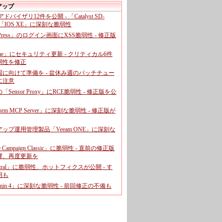
アップ
、アドバイザリ12件を公開 - 「Catalyst SD-
「IOS XE」に深刻な脆弱性
dPress」のログイン画面にXSS脆弱性 - 修正版
ome」にセキュリティ更新 - クリティカル6件
弱性を修正
暇に向けて準備を - 盆休み週のパッチチュー
に注意
leの「Sensor Proxy」にRCE脆弱性 - 修正版を公
aform MCP Server」に深刻な脆弱性 - 修正版が
ップ運用管理製品「Veeam ONE」に深刻な
e Campaign Classic」に脆弱性 - 直前の修正版
響、再度更新を
entral」に脆弱性、ホットフィクスが公開 - す
用も
dmin 4」に深刻な脆弱性 - 前回修正の不備も