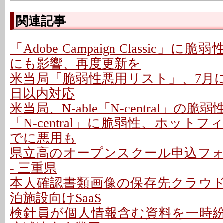
関連記事
「Adobe Campaign Classic」に
にも影響、再度更新を
米当局「脆弱性悪用リスト」、7月に26
日以内対応
米当局、N-able「N-central」の
「N-central」に脆弱性、ホットフ
でに悪用も
県立高のオープンスクール申込フ
- 三重県
本人確認書類画像の保存先クラウドに
泊施設向けSaaS
検針員が個人情報含む資料を一時紛失