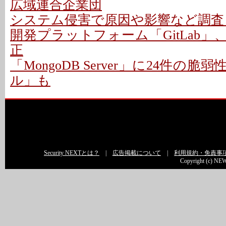
広域連合企業団
システム侵害で原因や影響など調査 -
開発プラットフォーム「GitLab」
正
「MongoDB Server」に24件の脆
ル」も
Security NEXTとは？
|
広告掲載について
|
利用規約・免責事
Copyright (c) NEW