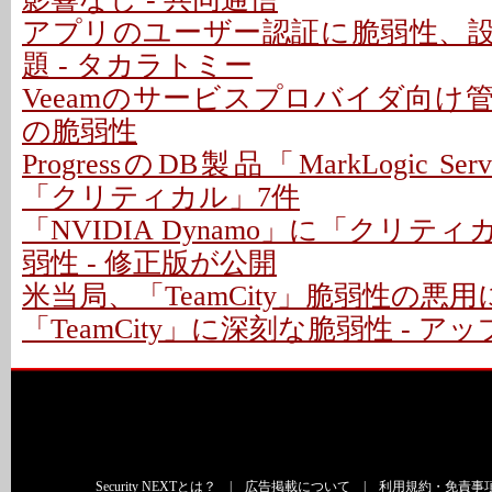
アプリのユーザー認証に脆弱性、
題 - タカラトミー
Veeamのサービスプロバイダ向け
の脆弱性
ProgressのDB製品「MarkLogic S
「クリティカル」7件
「NVIDIA Dynamo」に「クリテ
弱性 - 修正版が公開
米当局、「TeamCity」脆弱性の悪
「TeamCity」に深刻な脆弱性 - 
Security NEXTとは？
|
広告掲載について
|
利用規約・免責事