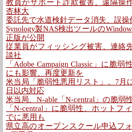
教員がサポート詐欺被害、遠隔操作P
杏林大
委託先で水道検針データ消失、誤操作
Synology製NAS検出ツールのWindo
正版が公開
従業員がフィッシング被害、連絡先情
談社
「Adobe Campaign Classic」に
にも影響、再度更新を
米当局「脆弱性悪用リスト」、7月に26
日以内対応
米当局、N-able「N-central」の
「N-central」に脆弱性、ホットフ
でに悪用も
県立高のオープンスクール申込フ