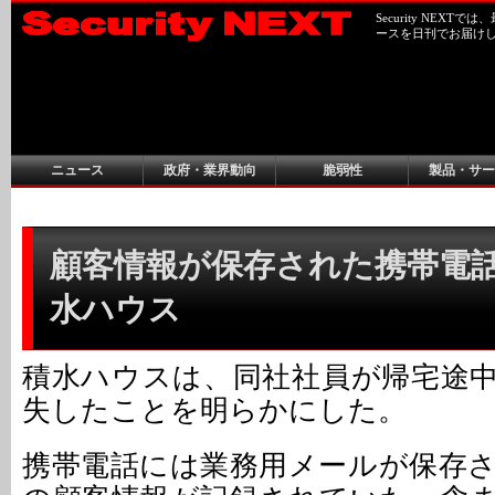
Security NEX
ースを日刊でお届け
ニュース
政府・業界動向
脆弱性
製品・サー
顧客情報が保存された携帯電話を
水ハウス
積水ハウスは、同社社員が帰宅途
失したことを明らかにした。
携帯電話には業務用メールが保存さ