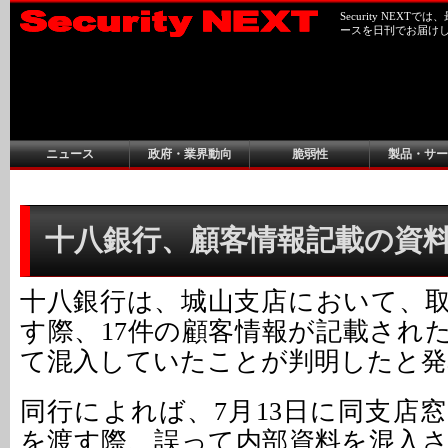
Security NEX
ースを日刊でお届け
ニュース
政府・業界動向
脆弱性
製品・サー
十八銀行、顧客情報記載の資
十八銀行は、城山支店において、
す際、17件の顧客情報が記載され
て混入していたことが判明したと発
同行によれば、7月13日に同支店
を渡す際、誤って内部資料を混入