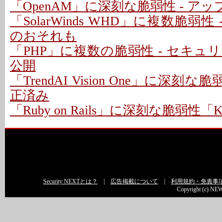
「OpenAM」に深刻な脆弱性 - ア
「SolarWinds WHD」に複数脆弱性
のおそれも
「PHP」に複数の脆弱性 - セキ
公開
「TrendAI Vision One」に深刻な脆
正済み
「Ruby on Rails」に深刻な脆弱性「Kind
Security NEXTとは？
|
広告掲載について
|
利用規約・免責事
Copyright (c) NEW