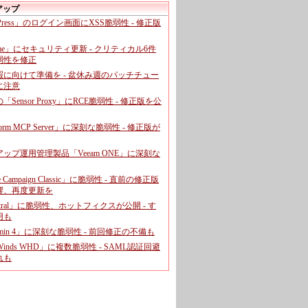
アップ
dPress」のログイン画面にXSS脆弱性 - 修正版
ome」にセキュリティ更新 - クリティカル6件
弱性を修正
暇に向けて準備を - 盆休み週のパッチチュー
に注意
leの「Sensor Proxy」にRCE脆弱性 - 修正版を公
aform MCP Server」に深刻な脆弱性 - 修正版が
ップ運用管理製品「Veeam ONE」に深刻な
e Campaign Classic」に脆弱性 - 直前の修正版
響、再度更新を
entral」に脆弱性、ホットフィクスが公開 - す
用も
dmin 4」に深刻な脆弱性 - 前回修正の不備も
rWinds WHD」に複数脆弱性 - SAML認証回避
れも