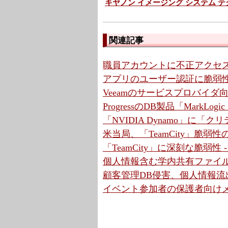
キヤノン イメージング システム 
関連記事
職員アカウントに不正アクセス
アプリのユーザー認証に脆弱性
Veeamのサービスプロバイ
ProgressのDB製品「MarkLo
「NVIDIA Dynamo」に「
米当局、「TeamCity」脆弱
「TeamCity」に深刻な脆弱性
個人情報含む学内共有ファイル
顧客管理DB侵害、個人情報流出
イベント参加者の保護者向けメ