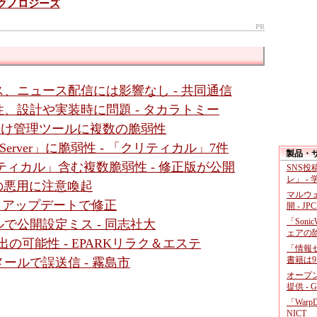
テクノロジーズ
PR
、ニュース配信には影響なし - 共同通信
、設計や実装時に問題 - タカラトミー
ダ向け管理ツールに複数の脆弱性
gic Server」に脆弱性 - 「クリティカル」7件
製品・
クリティカル」含む複数脆弱性 - 修正版が公開
SNS
レ」 -
性の悪用に注意喚起
マルウ
 - アップデートで修正
開 - JP
「Soni
で公開設定ミス - 同志社大
ェアの
の可能性 - EPARKリラク＆エステ
「情報セ
書籍は9
ールで誤送信 - 霧島市
オープ
提供 - 
「War
NICT