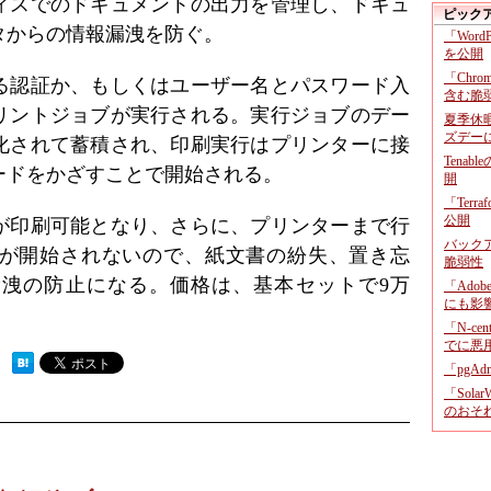
ィスでのドキュメントの出力を管理し、ドキュ
ピック
タからの情報漏洩を防ぐ。
「Wor
を公開
「Chr
よる認証か、もしくはユーザー名とパスワード入
含む脆
リントジョブが実行される。実行ジョブのデー
夏季休
ズデー
化されて蓄積され、印刷実行はプリンターに接
Tenab
ードをかざすことで開始される。
開
「Terr
公開
が印刷可能となり、さらに、プリンターまで行
バックア
が開始されないので、紙文書の紛失、置き忘
脆弱性
洩の防止になる。価格は、基本セットで9万
「Adob
にも影
。
「N-c
でに悪
 ）
「pgA
「Sola
のおそ