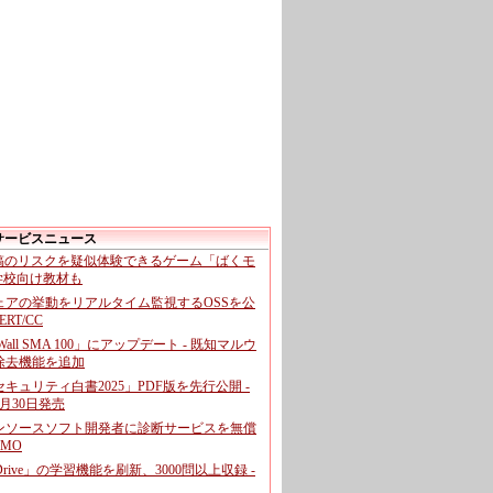
サービスニュース
投稿のリスクを疑似体験できるゲーム「ばくモ
 学校向け教材も
ェアの挙動をリアルタイム監視するOSSを公
CERT/CC
cWall SMA 100」にアップデート - 既知マルウ
除去機能を追加
キュリティ白書2025」PDF版を先行公開 -
月30日発売
ンソースソフト開発者に診断サービスを無償
GMO
pDrive」の学習機能を刷新、3000問以上収録 -