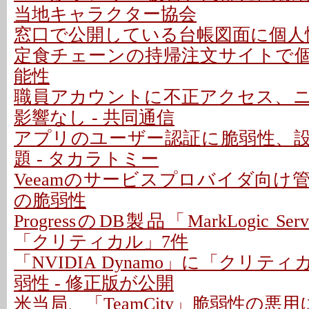
当地キャラクター協会
窓口で公開している台帳図面に個人情
定食チェーンの持帰注文サイトで
能性
職員アカウントに不正アクセス、
影響なし - 共同通信
アプリのユーザー認証に脆弱性、
題 - タカラトミー
Veeamのサービスプロバイダ向け
の脆弱性
ProgressのDB製品「MarkLogic S
「クリティカル」7件
「NVIDIA Dynamo」に「クリテ
弱性 - 修正版が公開
米当局、「TeamCity」脆弱性の悪