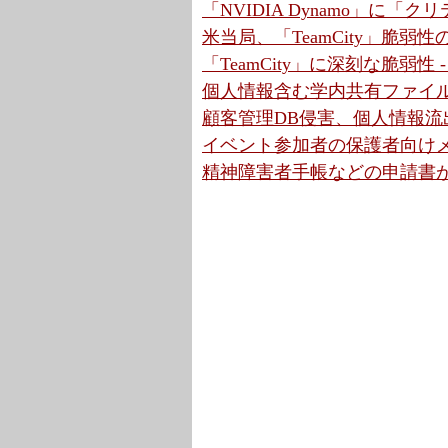
「NVIDIA Dynamo」に「
米当局、「TeamCity」脆弱
「TeamCity」に深刻な脆弱性
個人情報含む学内共有ファイル
顧客管理DB侵害、個人情報流出
イベント参加者の保護者向けメ
精神障害者手帳などの申請書が