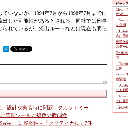
ピック
Cisco
いないが、1994年7月から1998年7月までに
WAN」
が流出した可能性があるとされる。同社では刑事
「Wor
を公開
けられているが、流出ルートなどは現在も明ら
「Chr
含む脆
夏季休
ズデー
 ）
Tenab
開
「Terr
公開
バックア
脆弱性
PR
「Adob
にも影
「N-c
でに悪
、設計や実装時に問題 - タカラトミー
「pgA
ダ向け管理ツールに複数の脆弱性
gic Server」に脆弱性 - 「クリティカル」7件