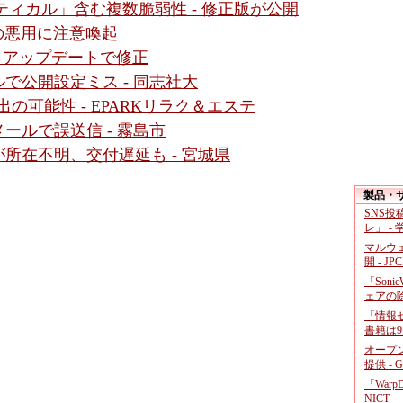
クリティカル」含む複数脆弱性 - 修正版が公開
性の悪用に注意喚起
 - アップデートで修正
で公開設定ミス - 同志社大
の可能性 - EPARKリラク＆エステ
ールで誤送信 - 霧島市
所在不明、交付遅延も - 宮城県
製品・
SNS
レ」 -
マルウ
開 - JP
「Soni
ェアの
「情報セ
書籍は9
オープ
提供 - 
「War
NICT