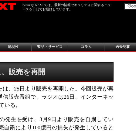
Security NEXTでは、最新の情報セキュリティに関するニュ
ースを日刊でお届けしています。
脆弱性
製品・サービス
コラム
過去記事
た、販売を再開
たは、25日より販売を再開した。今回販売が再
通信販売番組で、ラジオは26日、インターネッ
ている。
の発生を受け、3月9日より販売を自粛してい
売自粛により100億円の損失が発生していると