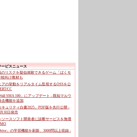
サービスニュース
投稿のリスクを疑似体験できるゲーム「ばくモ
 学校向け教材も
ェアの挙動をリアルタイム監視するOSSを公
CERT/CC
cWall SMA 100」にアップデート - 既知マルウ
除去機能を追加
キュリティ白書2025」PDF版を先行公開 -
月30日発売
ンソースソフト開発者に診断サービスを無償
GMO
pDrive」の学習機能を刷新、3000問以上収録 -