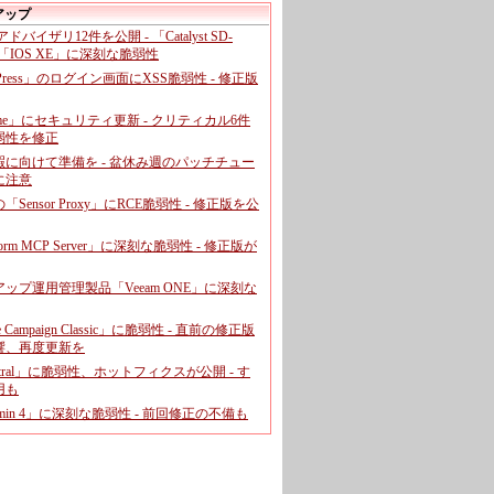
アップ
、アドバイザリ12件を公開 - 「Catalyst SD-
「IOS XE」に深刻な脆弱性
dPress」のログイン画面にXSS脆弱性 - 修正版
ome」にセキュリティ更新 - クリティカル6件
弱性を修正
暇に向けて準備を - 盆休み週のパッチチュー
に注意
leの「Sensor Proxy」にRCE脆弱性 - 修正版を公
aform MCP Server」に深刻な脆弱性 - 修正版が
ップ運用管理製品「Veeam ONE」に深刻な
e Campaign Classic」に脆弱性 - 直前の修正版
響、再度更新を
entral」に脆弱性、ホットフィクスが公開 - す
用も
dmin 4」に深刻な脆弱性 - 前回修正の不備も