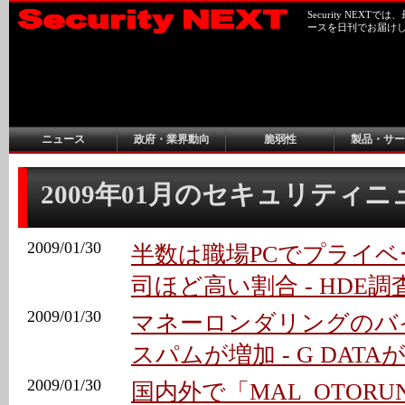
Security NEX
ースを日刊でお届け
ニュース
政府・業界動向
脆弱性
製品・サー
2009年01月のセキュリティ
2009/01/30
半数は職場PCでプライ
司ほど高い割合 - HDE調
2009/01/30
マネーロンダリングのバ
スパムが増加 - G DAT
2009/01/30
国内外で「MAL_OTOR