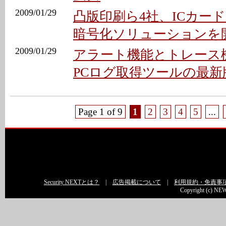
2009/01/29
凸版印刷ら4社、ICカー
暗号化ソリューションを
2009/01/29
アラート機能とトレース
PCログ取得ツールの最新版
Page 1 of 9
1
2
3
4
5
...
Security NEXTとは？
|
広告掲載について
|
利用規約・免責事
Copyright (c) NEW