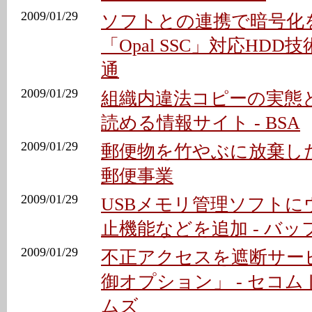
2009/01/29
ソフトとの連携で暗号化
「Opal SSC」対応HDD技
通
2009/01/29
組織内違法コピーの実態
読める情報サイト - BSA
2009/01/29
郵便物を竹やぶに放棄した
郵便事業
2009/01/29
USBメモリ管理ソフトに
止機能などを追加 - バッ
2009/01/29
不正アクセスを遮断サービ
御オプション」 - セコ
ムズ