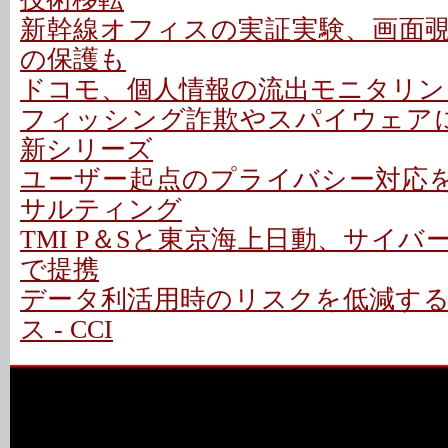
新幹線オフィスの実証実験、画面
の保護も
ドコモ、個人情報の流出モニタリン
フィッシング詐欺やスパイウェアに対応 
新シリーズ
ユーザー起点のプライバシー対応を支
サルティング
TMI P＆Sと東京海上日動、サイ
で提携
データ利活用時のリスクを低減す
ス - CCI