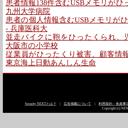
患者情報138件含むUSBメモリがひ
九州大学病院
患者の個人情報含むUSBメモリが
- 兵庫医科大
並走バイクに鞄をひったくられ、児
大阪市の小学校
従業員がひったくり被害、顧客情報入
東京海上日動あんしん生命
Security NEXTとは？
|
広告掲載について
|
利用規約・免責事
Copyright (c) NEW