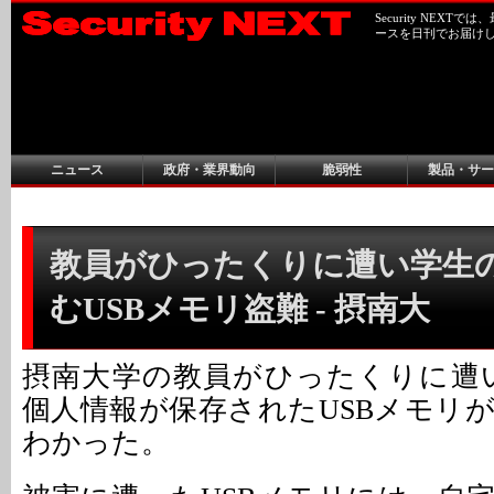
Security NEX
ースを日刊でお届け
ニュース
政府・業界動向
脆弱性
製品・サー
教員がひったくりに遭い学生
むUSBメモリ盗難 - 摂南大
摂南大学の教員がひったくりに遭い
個人情報が保存されたUSBメモリ
わかった。