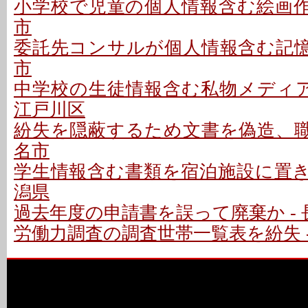
小学校で児童の個人情報含む絵画作品
市
委託先コンサルが個人情報含む記憶媒
市
中学校の生徒情報含む私物メディア
江戸川区
紛失を隠蔽するため文書を偽造、職員
名市
学生情報含む書類を宿泊施設に置き忘
潟県
過去年度の申請書を誤って廃棄か - 
労働力調査の調査世帯一覧表を紛失 -