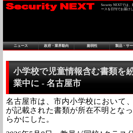
Security NEX
ースを日刊でお届け
ニュース
政府・業界動向
脆弱性
製品・サー
小学校で児童情報含む書類を
業中に - 名古屋市
名古屋市は、市内小学校において
が記載された書類が所在不明とな
らかにした。