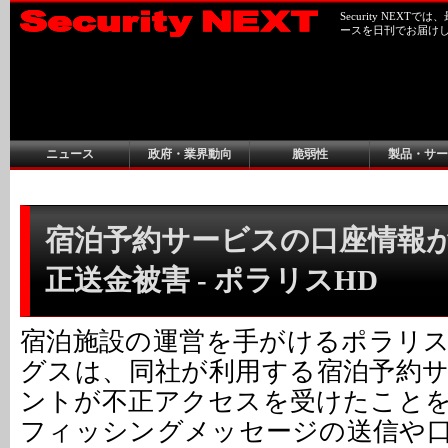
Security NEX
ースを日刊でお届け
ニュース
政府・業界動向
脆弱性
製品・サー
宿泊予約サービスの口座情報
正送金被害 - ポラリスHD
宿泊施設の運営を手がけるポラリ
グスは、同社が利用する宿泊予約
ントが不正アクセスを受けたこと
フィッシングメッセージの送信や