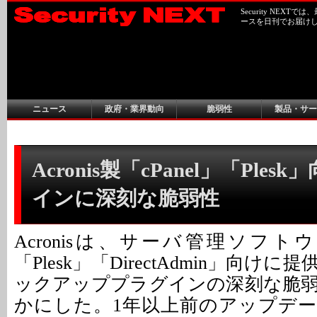
Security NEX
ースを日刊でお届け
ニュース
政府・業界動向
脆弱性
製品・サー
Acronis製「cPanel」「Ple
インに深刻な脆弱性
Acronisは、サーバ管理ソフトウェ
「Plesk」「DirectAdmin」向け
ックアッププラグインの深刻な脆
かにした。1年以上前のアップデ