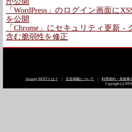
が公開
「WordPress」のログイン画面にXS
を公開
「Chrome」にセキュリティ更新 -
含む脆弱性を修正
Security NEXTとは？
|
広告掲載について
|
利用規約・免責事
Copyright (c) NEW