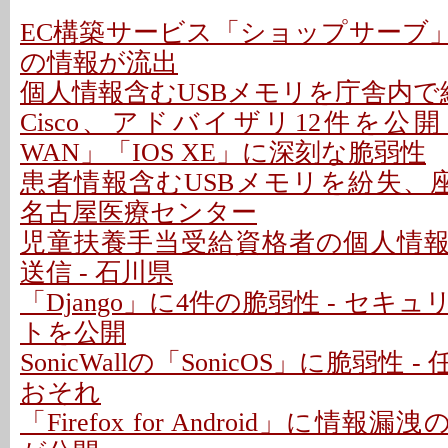
EC構築サービス「ショップサーブ
の情報が流出
個人情報含むUSBメモリを庁舎内で紛
Cisco、アドバイザリ12件を公開 - 「C
WAN」「IOS XE」に深刻な脆弱性
患者情報含むUSBメモリを紛失、座
名古屋医療センター
児童扶養手当受給資格者の個人情
送信 - 石川県
「Django」に4件の脆弱性 - セキ
トを公開
SonicWallの「SonicOS」に脆弱性
おそれ
「Firefox for Android」に情報