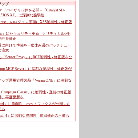
アップ
、アドバイザリ12件を公開 - 「Catalyst SD-
「IOS XE」に深刻な脆弱性
dPress」のログイン画面にXSS脆弱性 - 修正版
ome」にセキュリティ更新 - クリティカル6件
弱性を修正
暇に向けて準備を - 盆休み週のパッチチュー
に注意
leの「Sensor Proxy」にRCE脆弱性 - 修正版を公
aform MCP Server」に深刻な脆弱性 - 修正版が
ップ運用管理製品「Veeam ONE」に深刻な
e Campaign Classic」に脆弱性 - 直前の修正版
響、再度更新を
entral」に脆弱性、ホットフィクスが公開 - す
用も
dmin 4」に深刻な脆弱性 - 前回修正の不備も