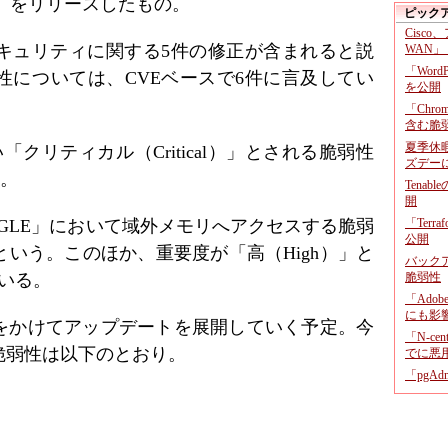
3.99」をリリースしたもの。
ピック
Cisco
キュリティに関する5件の修正が含まれると説
WAN」
「Wor
性については、CVEベースで6件に言及してい
を公開
「Chr
含む脆
夏季休
クリティカル（Critical）」とされる脆弱性
ズデー
た。
Tenab
開
GLE」において域外メモリへアクセスする脆弱
「Terr
公開
という。このほか、重要度が「高（High）」と
バックア
いる。
脆弱性
「Adob
にも影
をかけてアップデートを展開していく予定。今
「N-c
脆弱性は以下のとおり。
でに悪
「pgA