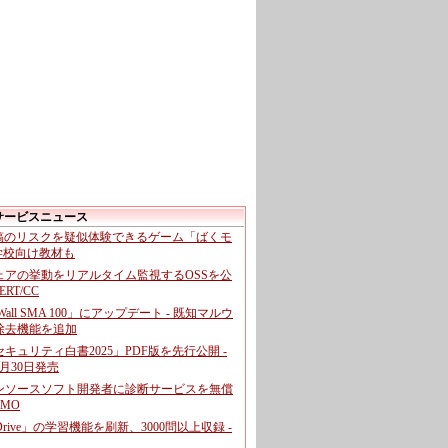
サービスニュース
投稿のリスクを疑似体験できるゲーム「ばくモ
 学校向け教材も
ェアの挙動をリアルタイム監視するOSSを公
CERT/CC
cWall SMA 100」にアップデート - 既知マルウ
除去機能を追加
キュリティ白書2025」PDF版を先行公開 -
月30日発売
ンソースソフト開発者に診断サービスを無償
GMO
pDrive」の学習機能を刷新、3000問以上収録 -