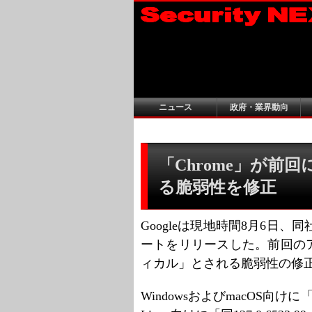
ニュース
政府・業界動向
「Chrome」が前
る脆弱性を修正
Googleは現地時間8月6日、
ートをリリースした。前回の
ィカル」とされる脆弱性の修
WindowsおよびmacOS向けに「Chro