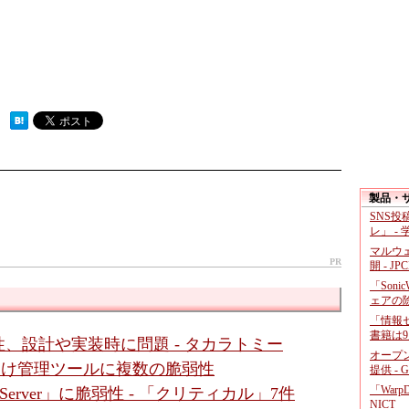
 ）
製品・
SNS
レ」 -
マルウ
PR
開 - JP
「Soni
ェアの
「情報セ
書籍は9
、設計や実装時に問題 - タカラトミー
オープ
ダ向け管理ツールに複数の脆弱性
提供 - 
「War
gic Server」に脆弱性 - 「クリティカル」7件
NICT