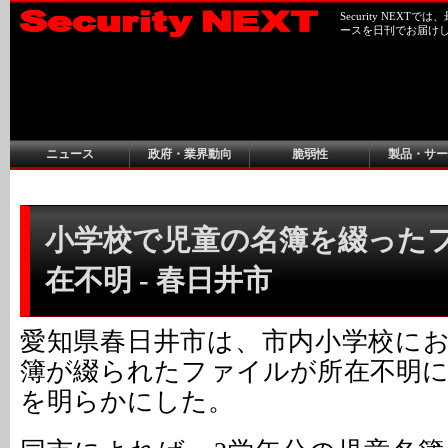
Security NEX
ースを日刊でお届け
ニュース
政府・業界動向
脆弱性
製品・サー
小学校で児童の名簿を綴った
在不明 - 春日井市
愛知県春日井市は、市内小学校に
簿が綴られたファイルが所在不明
を明らかにした。