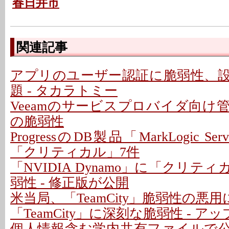
春日井市
関連記事
アプリのユーザー認証に脆弱性、
題 - タカラトミー
Veeamのサービスプロバイダ向け
の脆弱性
ProgressのDB製品「MarkLogic S
「クリティカル」7件
「NVIDIA Dynamo」に「クリテ
弱性 - 修正版が公開
米当局、「TeamCity」脆弱性の悪
「TeamCity」に深刻な脆弱性 - 
個人情報含む学内共有ファイルで公開