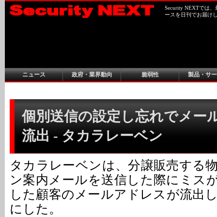
Security NEX
ースを日刊でお届け
ニュース
政府・業界動向
脆弱性
製品・サー
個別送信の設定し忘れでメー
流出 - タカラレーベン
タカラレーベンは、分譲販売する
ン案内メールを送信した際にミス
した顧客のメールアドレスが流出
にした。