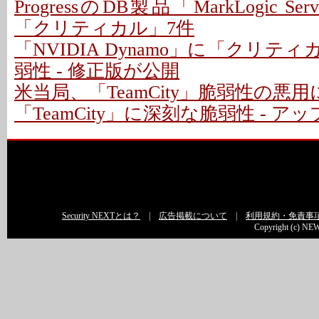
ProgressのDB製品「MarkLogic S
「クリティカル」7件
「NVIDIA Dynamo」に「クリテ
弱性 - 修正版が公開
米当局、「TeamCity」脆弱性の悪
「TeamCity」に深刻な脆弱性 - 
Security NEXTとは？
|
広告掲載について
|
利用規約・免責事
Copyright (c) NEW