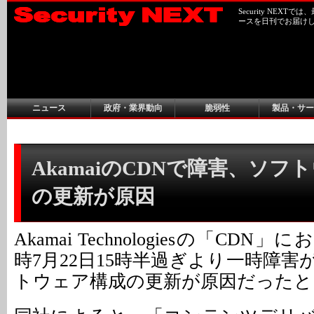
Security NEX
ースを日刊でお届け
ニュース
政府・業界動向
脆弱性
製品・サー
AkamaiのCDNで障害、ソフ
の更新が原因
Akamai Technologiesの「CD
時7月22日15時半過ぎより一時障
トウェア構成の更新が原因だったと