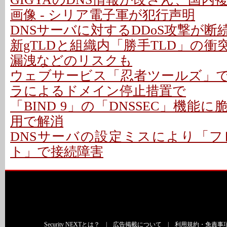
画像 - シリア電子軍が犯行声明
DNSサーバに対するDDoS攻撃が断続的
新gTLDと組織内「勝手TLD」の衝突
漏洩などのリスクも
ウェブサービス「忍者ツールズ」で障
ラによるドメイン停止措置で
「BIND 9」の「DNSSEC」機能に
用で解消
DNSサーバの設定ミスにより「
ト」で接続障害
Security NEXTとは？
|
広告掲載について
|
利用規約・免責事