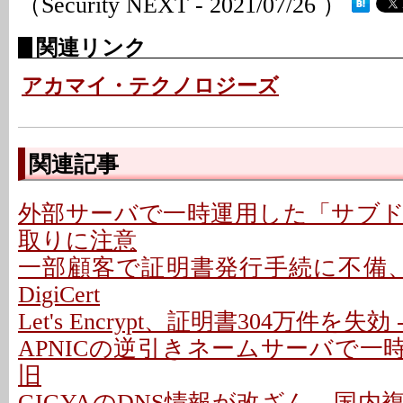
（Security NEXT - 2021/07/26 ）
関連リンク
アカマイ・テクノロジーズ
関連記事
外部サーバで一時運用した「サブ
取りに注意
一部顧客で証明書発行手続に不備、
DigiCert
Let's Encrypt、証明書304万件を失
APNICの逆引きネームサーバで一時
旧
GIGYAのDNS情報が改ざん、国