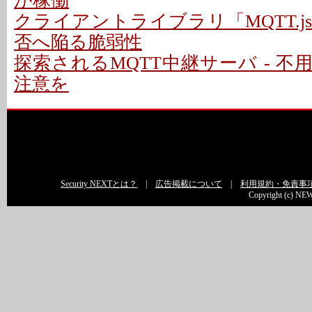
が稼働
クライアントライブラリ「MQTT.
否へ陥る脆弱性
探索されるMQTT中継サーバ - 
注意を
Security NEXTとは？
|
広告掲載について
|
利用規約・免責事
Copyright (c) NEW