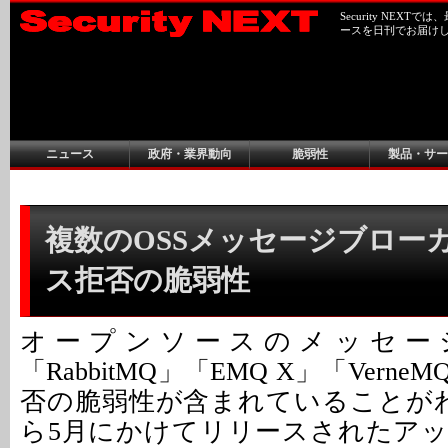
Security NEX
ースを日刊でお届け
ニュース
政府・業界動向
脆弱性
製品・サー
複数のOSSメッセージブロー
ス拒否の脆弱性
オープンソースのメッセー
「RabbitMQ」「EMQ X」「Vern
否の脆弱性が含まれていることが
ら5月にかけてリリースされたア