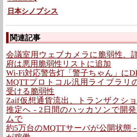
日本シノプシス
関連記事
会議室用ウェブカメラに脆弱性、詳細
府は悪用脆弱性リストに追加
Wi-Fi対応警告灯「警子ちゃん」に
MQTTプロトコル汎用ライブラリの
受ける脆弱性
Zaif仮想通貨流出、トランザクシ
推定へ - 2日間のハッカソンで開
ムで
約5万台のMQTTサーバが公開状態 - 