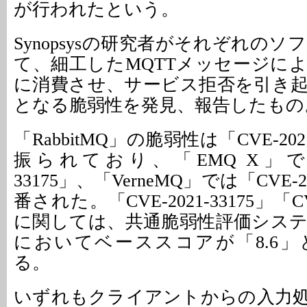
が行われたという。
Synopsysの研究者がそれぞれの
て、細工したMQTTメッセージに
に消費させ、サービス拒否を引き
となる脆弱性を発見、報告したもの
「RabbitMQ」の脆弱性は「CVE-202
振られており、「EMQ X」では「
33175」、「VerneMQ」では「CVE-2
番された。「CVE-2021-33175」「CVE
に関しては、共通脆弱性評価システム「
においてベーススコアが「8.6
る。
いずれもクライアントからの入力