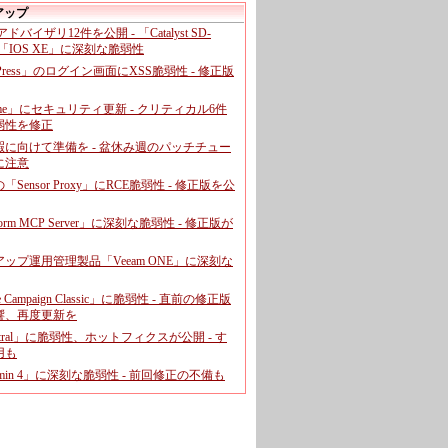
アップ
、アドバイザリ12件を公開 - 「Catalyst SD-
「IOS XE」に深刻な脆弱性
dPress」のログイン画面にXSS脆弱性 - 修正版
ome」にセキュリティ更新 - クリティカル6件
弱性を修正
暇に向けて準備を - 盆休み週のパッチチュー
に注意
leの「Sensor Proxy」にRCE脆弱性 - 修正版を公
aform MCP Server」に深刻な脆弱性 - 修正版が
ップ運用管理製品「Veeam ONE」に深刻な
e Campaign Classic」に脆弱性 - 直前の修正版
響、再度更新を
entral」に脆弱性、ホットフィクスが公開 - す
用も
dmin 4」に深刻な脆弱性 - 前回修正の不備も