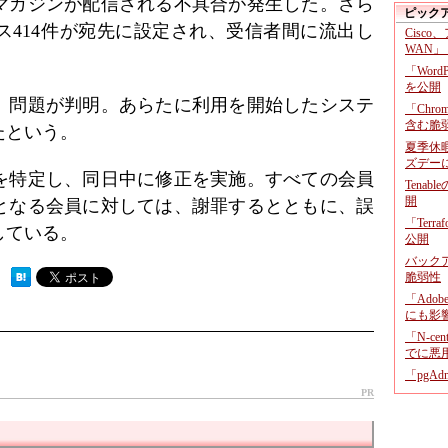
マガジンが配信される不具合が発生した。さら
ピック
ス414件が宛先に設定され、受信者間に流出し
Cisco
WAN」
「Wor
を公開
、問題が判明。あらたに利用を開始したシステ
「Chr
含む脆
たという。
夏季休
ズデー
を特定し、同日中に修正を実施。すべての会員
Tenab
開
となる会員に対しては、謝罪するとともに、誤
「Terr
している。
公開
バックア
脆弱性
 ）
「Adob
にも影
「N-c
でに悪
「pgA
PR