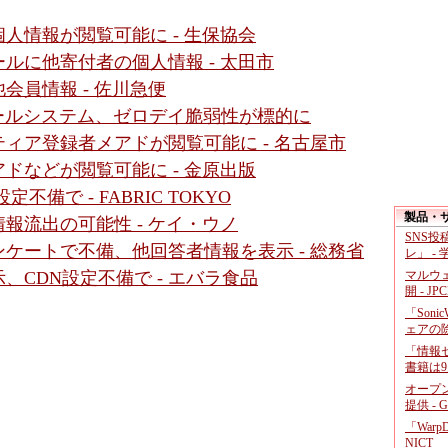
人情報が閲覧可能に - 生保協会
ルに他寄付者の個人情報 - 太田市
会員情報 - 佐川急便
メールシステム、ゼロデイ脆弱性が標的に
ィア登録者メアドが閲覧可能に - 名古屋市
ドなどが閲覧可能に - 金原出版
備で - FABRIC TOKYO
製品・
報流出の可能性 - ケイ・ウノ
SNS
ケートで不備、他回答者情報を表示 - 総務省
レ」 -
マルウ
CDN設定不備で - エバラ食品
開 - JP
「Soni
ェアの
「情報セ
書籍は9
オープ
提供 - 
「War
NICT