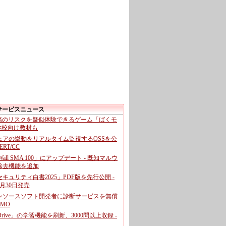
サービスニュース
投稿のリスクを疑似体験できるゲーム「ばくモ
 学校向け教材も
ェアの挙動をリアルタイム監視するOSSを公
CERT/CC
cWall SMA 100」にアップデート - 既知マルウ
除去機能を追加
キュリティ白書2025」PDF版を先行公開 -
月30日発売
ンソースソフト開発者に診断サービスを無償
GMO
pDrive」の学習機能を刷新、3000問以上収録 -