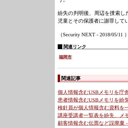
紛失の判明後、周辺を捜索し
児童とその保護者に謝罪して
（Security NEXT - 2018/05/11
関連リンク
福岡市
関連記事
個人情報含むUSBメモリを庁舎
患者情報含むUSBメモリを紛失
検針員が個人情報含む資料を一
講座受講者一覧表を紛失、メモ
顧客情報含む伝票など誤廃棄 -