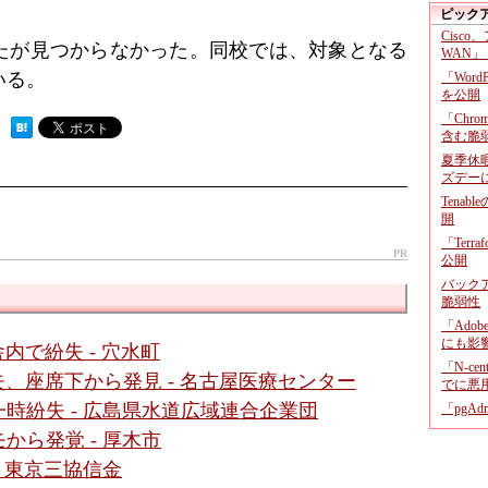
ピック
Cisco
たが見つからなかった。同校では、対象となる
WAN」
いる。
「Wor
を公開
「Chr
 ）
含む脆
夏季休
ズデー
Tenab
開
「Terr
PR
公開
バックア
脆弱性
「Adob
にも影
内で紛失 - 穴水町
「N-c
、座席下から発見 - 名古屋医療センター
でに悪
時紛失 - 広島県水道広域連合企業団
「pgA
から発覚 - 厚木市
 東京三協信金