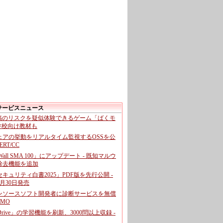
サービスニュース
投稿のリスクを疑似体験できるゲーム「ばくモ
 学校向け教材も
ェアの挙動をリアルタイム監視するOSSを公
CERT/CC
cWall SMA 100」にアップデート - 既知マルウ
除去機能を追加
キュリティ白書2025」PDF版を先行公開 -
月30日発売
ンソースソフト開発者に診断サービスを無償
GMO
pDrive」の学習機能を刷新、3000問以上収録 -