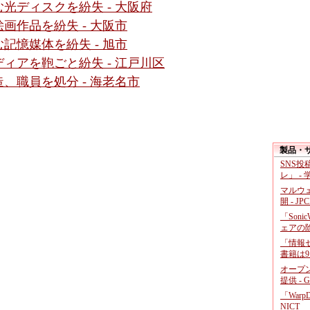
光ディスクを紛失 - 大阪府
画作品を紛失 - 大阪市
記憶媒体を紛失 - 旭市
ィアを鞄ごと紛失 - 江戸川区
、職員を処分 - 海老名市
製品・
SNS
レ」 -
マルウ
開 - JP
「Soni
ェアの
「情報セ
書籍は9
オープ
提供 - 
「War
NICT