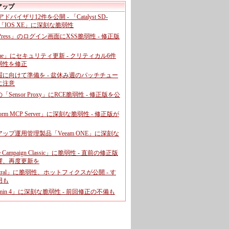
アップ
、アドバイザリ12件を公開 - 「Catalyst SD-
「IOS XE」に深刻な脆弱性
dPress」のログイン画面にXSS脆弱性 - 修正版
ome」にセキュリティ更新 - クリティカル6件
弱性を修正
暇に向けて準備を - 盆休み週のパッチチュー
に注意
leの「Sensor Proxy」にRCE脆弱性 - 修正版を公
aform MCP Server」に深刻な脆弱性 - 修正版が
ップ運用管理製品「Veeam ONE」に深刻な
e Campaign Classic」に脆弱性 - 直前の修正版
響、再度更新を
entral」に脆弱性、ホットフィクスが公開 - す
用も
dmin 4」に深刻な脆弱性 - 前回修正の不備も