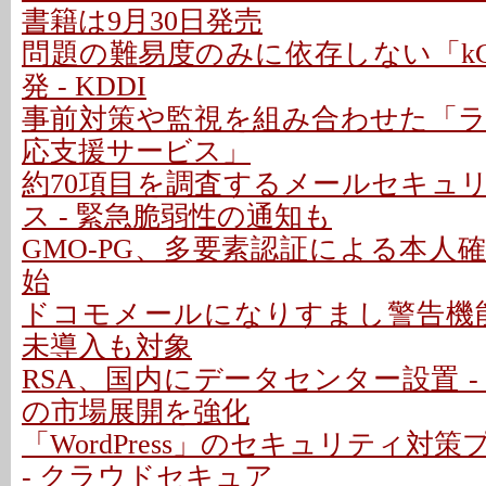
書籍は9月30日発売
問題の難易度のみに依存しない「kC
発 - KDDI
事前対策や監視を組み合わせた「
応支援サービス」
約70項目を調査するメールセキュ
ス - 緊急脆弱性の通知も
GMO-PG、多要素認証による本人
始
ドコモメールになりすまし警告機能 
未導入も対象
RSA、国内にデータセンター設置 -
の市場展開を強化
「WordPress」のセキュリティ対
- クラウドセキュア