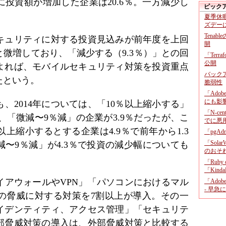
に投資額が増加した企業は20.6％。一方減少し
ピック
夏季休
ズデー
Tenab
セキュリティに対する投資見込みが前年度を上回
開
と微増しており、「減少する（9.3％）」との回
「Terr
公開
よれば、モバイルセキュリティ対策を投資重点
バックア
たという。
脆弱性
「Adob
にも影
、2014年については、「10％以上縮小する」
「N-c
、「微減〜9％減」の企業が3.9％だったが、こ
でに悪
％以上縮小するとする企業は4.9％で前年から1.3
「pgA
「Sola
〜9％減」が4.3％で投資の減少幅についても
のおそ
「Ruby
「KindaR
イアウォールやVPN」「パソコンにおけるマル
「Adob
- 早急
の脅威に対する対策を7割以上が導入。その一
イデンティティ、アクセス管理」「セキュリテ
部脅威対策の導入は、外部脅威対策と比較する