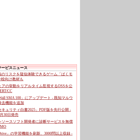
サービスニュース
投稿のリスクを疑似体験できるゲーム「ばくモ
 学校向け教材も
ェアの挙動をリアルタイム監視するOSSを公
CERT/CC
cWall SMA 100」にアップデート - 既知マルウ
除去機能を追加
キュリティ白書2025」PDF版を先行公開 -
月30日発売
ンソースソフト開発者に診断サービスを無償
GMO
pDrive」の学習機能を刷新、3000問以上収録 -