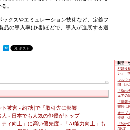
いる。
ボックスやエミュレーション技術など、定義フ
製品の導入率は6割ほどで、導入が進展する過
。
 ）
製品・
SNS
レ」 -
マルウ
PR
開 - JP
「Soni
ェアの
「情報セ
書籍は9
ト被害 - 約7割で「取引先に影響」
オープ
人 - 日本でも人気の俳優がトップ
提供 - 
ティ向上」に高い優先度 - 「AI能力向上」も
「War
NICT