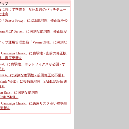
アップ
暇に向けて準備を - 盆休み週のパッチチュー
に注意
leの「Sensor Proxy」にRCE脆弱性 - 修正版を公
aform MCP Server」に深刻な脆弱性 - 修正版が
ップ運用管理製品「Veeam ONE」に深刻な
e Campaign Classic」に脆弱性 - 直前の修正版
響、再度更新を
entral」に脆弱性、ホットフィクスが公開 - す
用も
dmin 4」に深刻な脆弱性 - 前回修正の不備も
rWinds WHD」に複数脆弱性 - SAML認証回避
れも
 on Rails」に深刻な脆弱性
ails2Shell」
e Campaign Classic」に悪用リスク高い脆弱性
に更新を