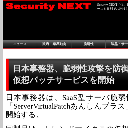
Security NEX
ースを日刊でお届け
ニュース
政府・業界動向
脆弱性
製品・サー
日本事務器、脆弱性攻撃を防御す
仮想パッチサービスを開始
日本事務器は、SaaS型サーバ脆
「ServerVirtualPatchあんしん
開始する。