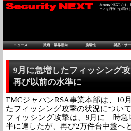
Security NEX
ースを日刊でお届け
ニュース
政府・業界動向
脆弱性
製品・サー
9月に急増したフィッシング攻
再び以前の水準に
EMCジャパンRSA事業本部は、1
たフィッシング攻撃の状況につい
フィッシング攻撃は、9月に一時急
半に達したが、再び2万件台中盤へ