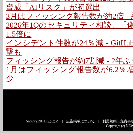
脅威「AIリスク」が初選出
3月はフィッシング報告数が約2倍 - 
2026年1Qのセキュリティ相談、
1.5倍に
インシデント件数が24％減 - GitH
撃も
フィッシング報告が約7割減 - 2年
1月はフィッシング報告数が6.2％増 
少
Security NEXTとは？
|
広告掲載について
|
利用規約・免責事
Copyright (c) NEW