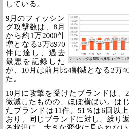
している。
9月のフィッシン
グ攻撃数は、8月
から約1万2000件
増となる3万8970
件に達し、過去
フィッシング攻撃数の推移（グラフ：E
最悪を記録した
が、10月は前月比4割減となる2万4
た。
10月に攻撃を受けたブランドは、2
微減したものの、ほぼ横ばい。は
たブランドは11件。51％は6回以
おり、同じブランドに対し、繰り
る状況に、大きな変化は見られない