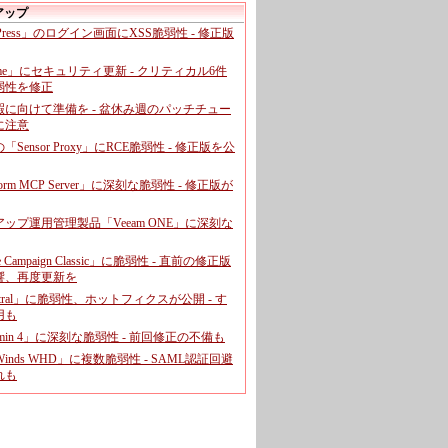
アップ
dPress」のログイン画面にXSS脆弱性 - 修正版
ome」にセキュリティ更新 - クリティカル6件
弱性を修正
暇に向けて準備を - 盆休み週のパッチチュー
に注意
leの「Sensor Proxy」にRCE脆弱性 - 修正版を公
aform MCP Server」に深刻な脆弱性 - 修正版が
ップ運用管理製品「Veeam ONE」に深刻な
e Campaign Classic」に脆弱性 - 直前の修正版
響、再度更新を
entral」に脆弱性、ホットフィクスが公開 - す
用も
dmin 4」に深刻な脆弱性 - 前回修正の不備も
rWinds WHD」に複数脆弱性 - SAML認証回避
れも