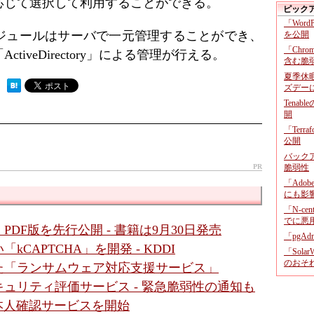
応じて選択して利用することができる。
ピック
「Wor
ジュールはサーバで一元管理することができ、
を公開
「Chr
iveDirectory」による管理が行える。
含む脆
夏季休
 ）
ズデー
Tenab
開
「Terr
公開
バックア
PR
脆弱性
「Adob
にも影
「N-c
でに悪
PDF版を先行公開 - 書籍は9月30日発売
「pgA
CAPTCHA」を開発 - KDDI
「Sola
のおそ
た「ランサムウェア対応支援サービス」
キュリティ評価サービス - 緊急脆弱性の通知も
る本人確認サービスを開始