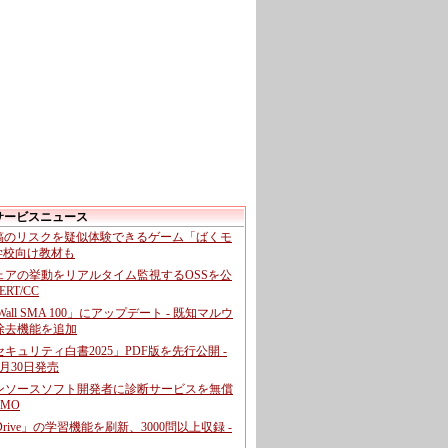
サービスニュース
投稿のリスクを疑似体験できるゲーム「ばくモ
 学校向け教材も
ェアの挙動をリアルタイム監視するOSSを公
CERT/CC
cWall SMA 100」にアップデート - 既知マルウ
除去機能を追加
キュリティ白書2025」PDF版を先行公開 -
月30日発売
ンソースソフト開発者に診断サービスを無償
GMO
pDrive」の学習機能を刷新、3000問以上収録 -