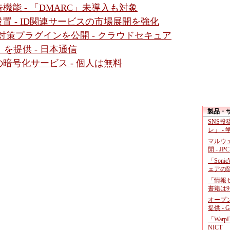
能 - 「DMARC」未導入も対象
置 - ID関連サービスの市場展開を強化
ティ対策プラグインを公開 - クラウドセキュア
」を提供 - 日本通信
暗号化サービス - 個人は無料
製品・
SNS
レ」 -
マルウ
開 - JP
「Soni
ェアの
「情報セ
書籍は9
オープ
提供 - 
「War
NICT