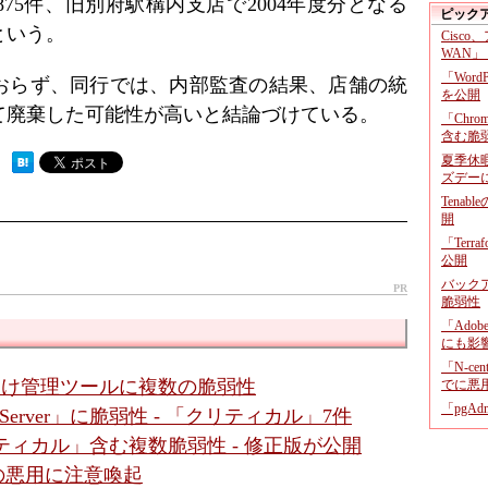
875件、旧別府駅構内支店で2004年度分となる
ピック
という。
Cisco
WAN」
「Wor
おらず、同行では、内部監査の結果、店舗の統
を公開
て廃棄した可能性が高いと結論づけている。
「Chr
含む脆
夏季休
 ）
ズデー
Tenab
開
「Terr
公開
バックア
PR
脆弱性
「Adob
にも影
「N-c
ダ向け管理ツールに複数の脆弱性
でに悪
「pgA
gic Server」に脆弱性 - 「クリティカル」7件
クリティカル」含む複数脆弱性 - 修正版が公開
性の悪用に注意喚起