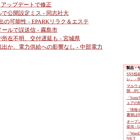
 - アップデートで修正
で公開設定ミス - 同志社大
の可能性 - EPARKリラク＆エステ
ールで誤送信 - 霧島市
所在不明、交付遅延も - 宮城県
出か、電力供給への影響なし - 中部電力
製品・
SNS
レ」 -
マルウ
開 - JP
「Soni
ェアの
「情報セ
書籍は9
オープ
提供 - 
「War
NICT