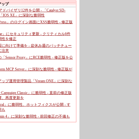
アップ
、アドバイザリ12件を公開 - 「Catalyst SD-
「IOS XE」に深刻な脆弱性
dPress」のログイン画面にXSS脆弱性 - 修正版
ome」にセキュリティ更新 - クリティカル6件
弱性を修正
暇に向けて準備を - 盆休み週のパッチチュー
に注意
leの「Sensor Proxy」にRCE脆弱性 - 修正版を公
aform MCP Server」に深刻な脆弱性 - 修正版が
ップ運用管理製品「Veeam ONE」に深刻な
e Campaign Classic」に脆弱性 - 直前の修正版
響、再度更新を
entral」に脆弱性、ホットフィクスが公開 - す
用も
dmin 4」に深刻な脆弱性 - 前回修正の不備も