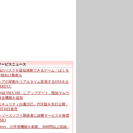
サービスニュース
投稿のリスクを疑似体験できるゲーム「ばくモ
 学校向け教材も
ェアの挙動をリアルタイム監視するOSSを公
CERT/CC
cWall SMA 100」にアップデート - 既知マルウ
除去機能を追加
キュリティ白書2025」PDF版を先行公開 -
月30日発売
ンソースソフト開発者に診断サービスを無償
GMO
pDrive」の学習機能を刷新、3000問以上収録 -