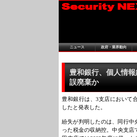
ニュース
政府・業界動向
豊和銀行、個人情報約
誤廃棄か
豊和銀行は、3支店において合
したと発表した。
紛失が判明したのは、同行中
った税金の収納控。中央支店では