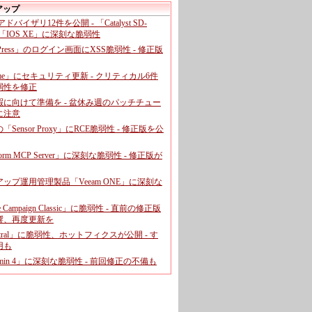
アップ
、アドバイザリ12件を公開 - 「Catalyst SD-
「IOS XE」に深刻な脆弱性
dPress」のログイン画面にXSS脆弱性 - 修正版
ome」にセキュリティ更新 - クリティカル6件
弱性を修正
暇に向けて準備を - 盆休み週のパッチチュー
に注意
leの「Sensor Proxy」にRCE脆弱性 - 修正版を公
aform MCP Server」に深刻な脆弱性 - 修正版が
ップ運用管理製品「Veeam ONE」に深刻な
e Campaign Classic」に脆弱性 - 直前の修正版
響、再度更新を
entral」に脆弱性、ホットフィクスが公開 - す
用も
dmin 4」に深刻な脆弱性 - 前回修正の不備も