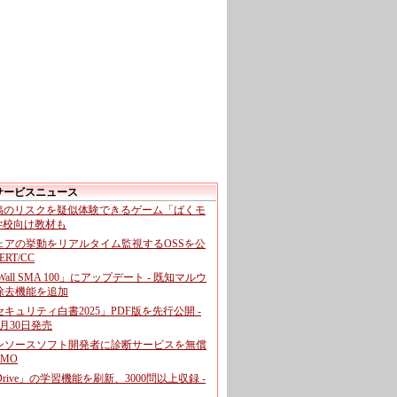
サービスニュース
投稿のリスクを疑似体験できるゲーム「ばくモ
 学校向け教材も
ェアの挙動をリアルタイム監視するOSSを公
CERT/CC
cWall SMA 100」にアップデート - 既知マルウ
除去機能を追加
キュリティ白書2025」PDF版を先行公開 -
月30日発売
ンソースソフト開発者に診断サービスを無償
GMO
pDrive」の学習機能を刷新、3000問以上収録 -