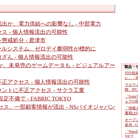
出か、電力供給への影響なし - 中部電力
ス - 個人情報流出の可能性
懲戒処分 - 君津市
メールシステム、ゼロデイ脆弱性が標的に
ざん - 個人情報流出の可能性
、未発売のゲームデータも - ビジュアルアー
製品・
SNS
レ」 -
正アクセス - 個人情報流出の可能性
マルウ
ントに不正アクセス - サクラ工業
開 - JP
「Soni
備で - FABRIC TOKYO
ェアの
ス、一部顧客情報が流出 - NSバイオジャパン
「情報セ
書籍は9
オープ
提供 - 
「War
NICT