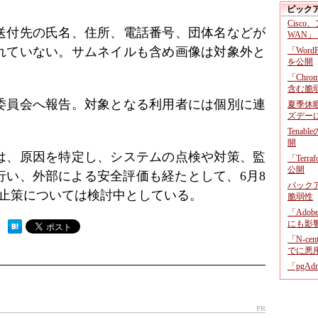
ピック
Cisco
送付先の氏名、住所、電話番号、団体名などが
WAN」
れていない。サムネイルも含め画像は対象外と
「Wor
を公開
「Chr
含む脆
委員会へ報告。対象となる利用者には個別に連
夏季休
ズデー
Tenab
開
は、原因を特定し、システムの点検や対策、監
「Terr
公開
行い、外部による安全評価も経たとして、6月8
バックア
防止策については検討中としている。
脆弱性
「Adob
にも影
 ）
「N-c
でに悪
「pgA
PR