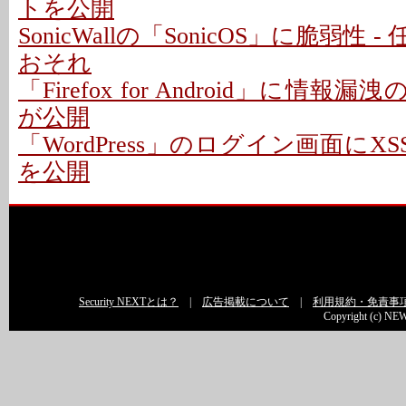
トを公開
SonicWallの「SonicOS」に脆弱性
おそれ
「Firefox for Android」に情報
が公開
「WordPress」のログイン画面にXS
を公開
Security NEXTとは？
|
広告掲載について
|
利用規約・免責事
Copyright (c) NEW