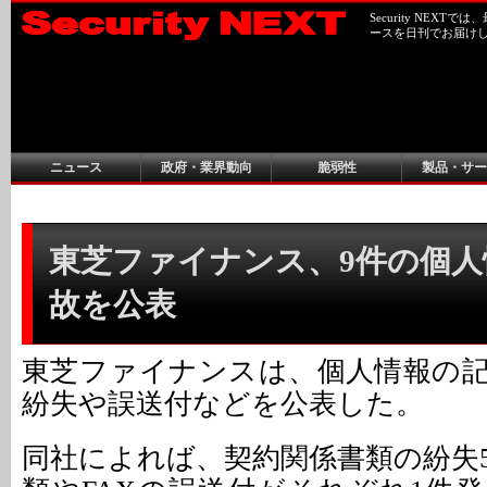
Security NEX
ースを日刊でお届け
ニュース
政府・業界動向
脆弱性
製品・サー
東芝ファイナンス、9件の個人
故を公表
東芝ファイナンスは、個人情報の
紛失や誤送付などを公表した。
同社によれば、契約関係書類の紛失