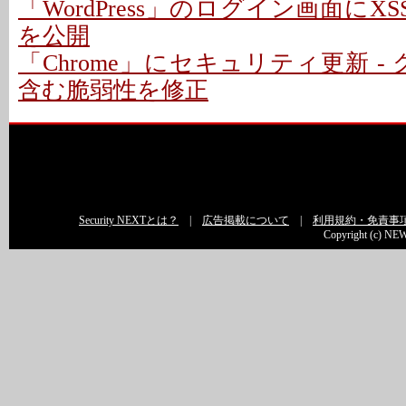
「WordPress」のログイン画面にXS
を公開
「Chrome」にセキュリティ更新 -
含む脆弱性を修正
Security NEXTとは？
|
広告掲載について
|
利用規約・免責事
Copyright (c) NEW