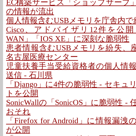
EC構築サービス「ショップサーブ
の情報が流出
個人情報含むUSBメモリを庁舎内で紛
Cisco、アドバイザリ12件を公開 - 「C
WAN」「IOS XE」に深刻な脆弱性
患者情報含むUSBメモリを紛失、座
名古屋医療センター
児童扶養手当受給資格者の個人情
送信 - 石川県
「Django」に4件の脆弱性 - セキ
トを公開
SonicWallの「SonicOS」に脆弱性
おそれ
「Firefox for Android」に情報
が公開