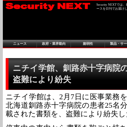
Security NEX
ースを日刊でお届け
ニュース
政府・業界動向
脆弱性
製品・サー
ニチイ学館、釧路赤十字病院
盗難により紛失
ニチイ学館は、2月7日に医事業務
北海道釧路赤十字病院の患者25名
載された書類を、盗難により紛失し