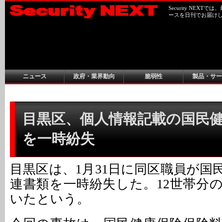
Security NEX
ースを日刊でお届け
ニュース
政府・業界動向
脆弱性
製品・サー
目黒区、個人情報記載の国民
を一時紛失
目黒区は、1月31日に同区職員が国
連書類を一時紛失した。12世帯分
いたという。