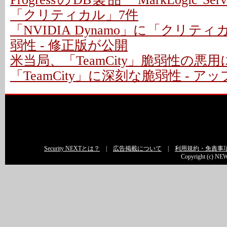
「クリティカル」7件
「NVIDIA Dynamo」に「クリテ
弱性 - 修正版が公開
米当局、「TeamCity」脆弱性の悪
「TeamCity」に深刻な脆弱性 - 
Security NEXTとは？
|
広告掲載について
|
利用規約・免責事
Copyright (c) NEW