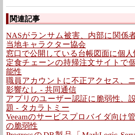
関連記事
NASがランサム被害、内部に関係者
当地キャラクター協会
窓口で公開している台帳図面に個人情
定食チェーンの持帰注文サイトで
能性
職員アカウントに不正アクセス、
影響なし - 共同通信
アプリのユーザー認証に脆弱性、
題 - タカラトミー
Veeamのサービスプロバイダ向け
の脆弱性
ProgressのDB製品「MarkLogic S