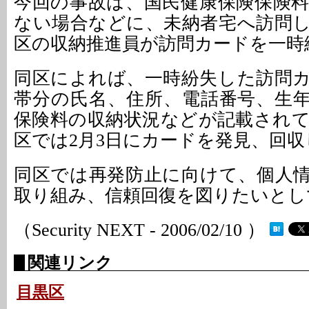
今回の事故は、国民健康保険保険
ない場合などに、未納者宅へ訪問
区の収納推進員が訪問カードを一時
同区によれば、一時紛失した訪問カ
帯分の氏名、住所、電話番号、生
保険料の収納状況などが記載され
区では2月3日にカードを発見、回
同区では再発防止に向けて、個人
取り組み、信頼回復を図りたいとし
（Security NEXT - 2006/02/10 ）
関連リンク
目黒区