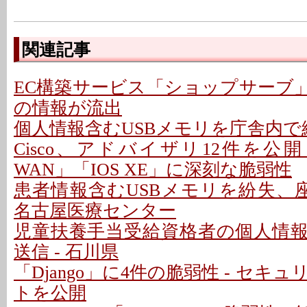
関連記事
EC構築サービス「ショップサーブ
の情報が流出
個人情報含むUSBメモリを庁舎内で紛
Cisco、アドバイザリ12件を公開 - 「C
WAN」「IOS XE」に深刻な脆弱性
患者情報含むUSBメモリを紛失、座
名古屋医療センター
児童扶養手当受給資格者の個人情
送信 - 石川県
「Django」に4件の脆弱性 - セキ
トを公開