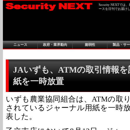
Security NEX
ースを日刊でお届け
ニュース
政府・業界動向
脆弱性
製品・サー
JAいずも、ATMの取引情報
紙を一時放置
いずも農業協同組合は、ATMの取
されているジャーナル用紙を一時
表した。