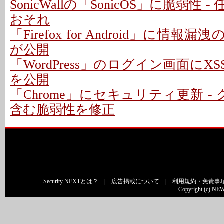
SonicWallの「SonicOS」に脆弱性
おそれ
「Firefox for Android」に情報
が公開
「WordPress」のログイン画面にXS
を公開
「Chrome」にセキュリティ更新 -
含む脆弱性を修正
Security NEXTとは？
|
広告掲載について
|
利用規約・免責事
Copyright (c) NEW