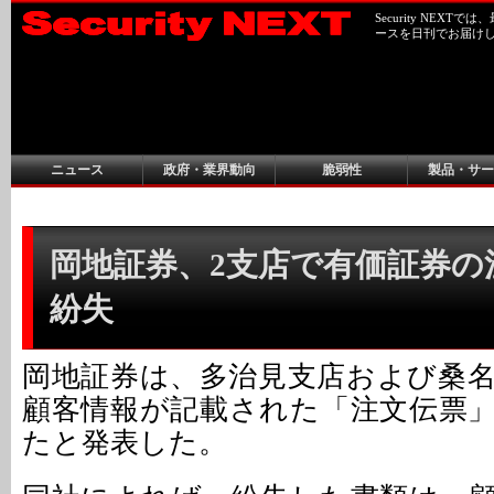
Security NEX
ースを日刊でお届け
ニュース
政府・業界動向
脆弱性
製品・サー
岡地証券、2支店で有価証券の
紛失
岡地証券は、多治見支店および桑
顧客情報が記載された「注文伝票
たと発表した。