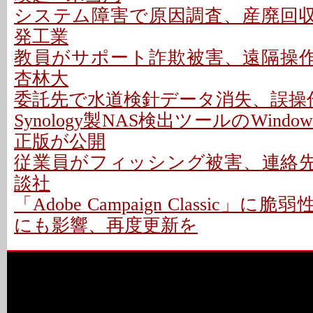
システム障害で原因調査、産廃回収は
発工業
教員がサポート詐欺被害、遠隔操作P
杏林大
委託先で水道検針データ消失、誤操作
Synology製NAS検出ツールのWindo
正版が公開
従業員がフィッシング被害、連絡先情
談社
「Adobe Campaign Classic」に
にも影響、再度更新を