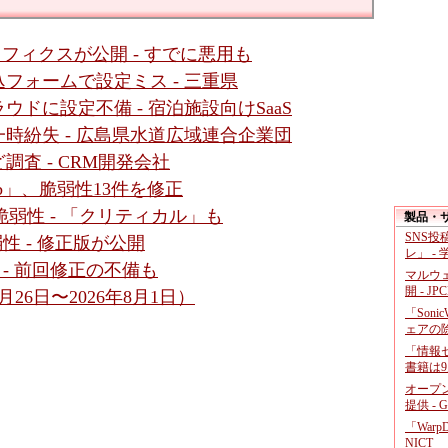
ットフィクスが公開 - すでに悪用も
フォームで設定ミス - 三重県
ドに設定不備 - 宿泊施設向けSaaS
時紛失 - 広島県水道広域連合企業団
査 - CRM開発会社
b」、脆弱性13件を修正
4件の脆弱性 - 「クリティカル」も
製品・
SNS
脆弱性 - 修正版が公開
レ」 -
性 - 前回修正の不備も
マルウ
開 - JP
26日〜2026年8月1日）
「Soni
ェアの
「情報セ
書籍は9
オープ
提供 - 
「War
NICT