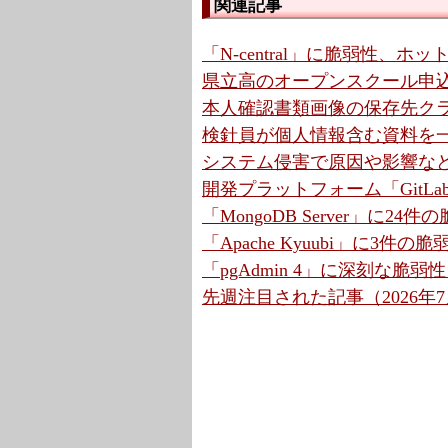
関連記事
「N-central」に脆弱性、ホ
県立高のオープンスクール申込
本人確認書類画像の保存先クラウ
検針員が個人情報含む資料を一
システム侵害で原因や影響など調
開発プラットフォーム「GitLa
「MongoDB Server」に2
「Apache Kyuubi」に3件の
「pgAdmin 4」に深刻な脆弱
先週注目された記事（2026年7月