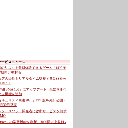
サービスニュース
投稿のリスクを疑似体験できるゲーム「ばくモ
 学校向け教材も
ェアの挙動をリアルタイム監視するOSSを公
CERT/CC
cWall SMA 100」にアップデート - 既知マルウ
除去機能を追加
キュリティ白書2025」PDF版を先行公開 -
月30日発売
ンソースソフト開発者に診断サービスを無償
GMO
pDrive」の学習機能を刷新、3000問以上収録 -