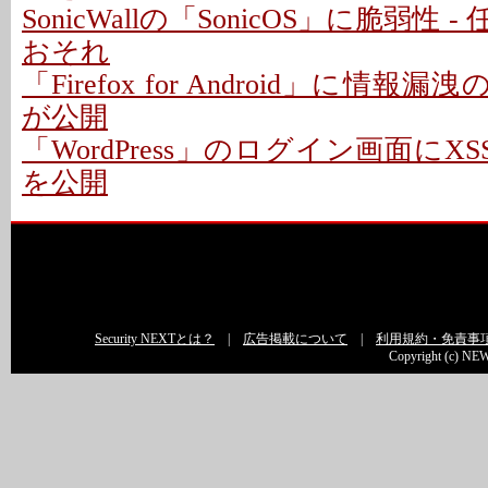
SonicWallの「SonicOS」に脆弱性
おそれ
「Firefox for Android」に情報
が公開
「WordPress」のログイン画面にXS
を公開
Security NEXTとは？
|
広告掲載について
|
利用規約・免責事
Copyright (c) NEW