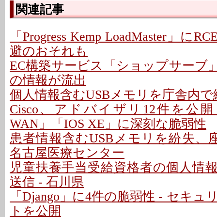
関連記事
「Progress Kemp LoadMaster」に
避のおそれも
EC構築サービス「ショップサーブ
の情報が流出
個人情報含むUSBメモリを庁舎内で紛
Cisco、アドバイザリ12件を公開 - 「C
WAN」「IOS XE」に深刻な脆弱性
患者情報含むUSBメモリを紛失、座
名古屋医療センター
児童扶養手当受給資格者の個人情
送信 - 石川県
「Django」に4件の脆弱性 - セキ
トを公開