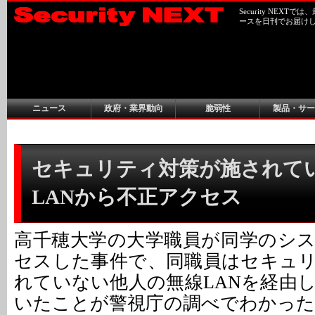
Security NEX
ースを日刊でお届け
ニュース
政府・業界動向
脆弱性
製品・サー
セキュリティ対策が施されて
LANから不正アクセス
高千穂大学の大学職員が同学のシ
セスした事件で、同職員はセキュ
れていない他人の無線LANを経由
いたことが警視庁の調べでわかった