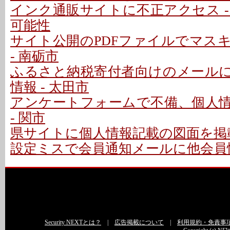
インク通販サイトに不正アクセス -
可能性
サイト公開のPDFファイルでマス
- 南砺市
ふるさと納税寄付者向けのメール
情報 - 太田市
アンケートフォームで不備、個人
- 関市
県サイトに個人情報記載の図面を掲載
設定ミスで会員通知メールに他会員情
Security NEXTとは？
|
広告掲載について
|
利用規約・免責事