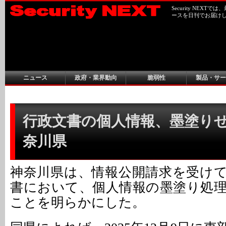
Security NEX
ースを日刊でお届け
ニュース
政府・業界動向
脆弱性
製品・サー
行政文書の個人情報、墨塗りせず
奈川県
神奈川県は、情報公開請求を受け
書において、個人情報の墨塗り処
ことを明らかにした。