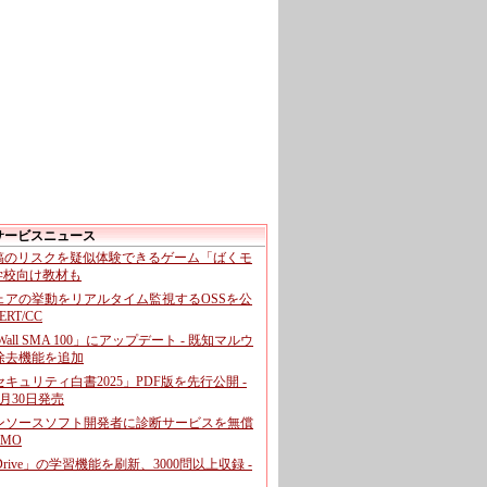
サービスニュース
投稿のリスクを疑似体験できるゲーム「ばくモ
 学校向け教材も
ェアの挙動をリアルタイム監視するOSSを公
CERT/CC
cWall SMA 100」にアップデート - 既知マルウ
除去機能を追加
キュリティ白書2025」PDF版を先行公開 -
月30日発売
ンソースソフト開発者に診断サービスを無償
GMO
pDrive」の学習機能を刷新、3000問以上収録 -