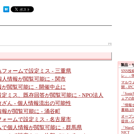
 ）
PR
製品・
フォームで設定ミス - 三重県
SNS
レ」 -
人情報が閲覧可能に - 関市
マルウ
が閲覧可能に - 開催中止に
開 - JP
「Soni
定ミス、既存回答が閲覧可能に - NPO法人
ェアの
ざん - 個人情報流出の可能性
「情報セ
書籍は9
報が閲覧可能に - 涌谷町
オープ
ォームで設定ミス - 名古屋市
提供 - 
で個人情報が閲覧可能に - 群馬県
「War
NICT