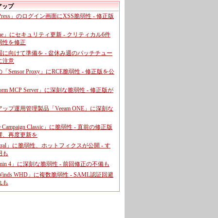
アップ
dPress」のログイン画面にXSS脆弱性 - 修正版
ome」にセキュリティ更新 - クリティカル6件
弱性を修正
暇に向けて準備を - 盆休み週のパッチチュー
に注意
leの「Sensor Proxy」にRCE脆弱性 - 修正版を公
aform MCP Server」に深刻な脆弱性 - 修正版が
ップ運用管理製品「Veeam ONE」に深刻な
e Campaign Classic」に脆弱性 - 直前の修正版
響、再度更新を
entral」に脆弱性、ホットフィクスが公開 - す
用も
dmin 4」に深刻な脆弱性 - 前回修正の不備も
rWinds WHD」に複数脆弱性 - SAML認証回避
れも