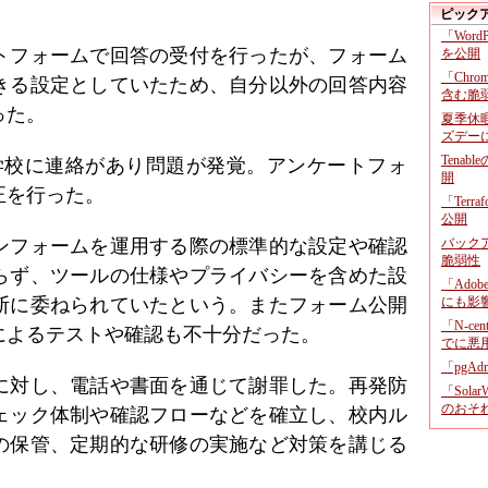
ピック
「Wor
ケートフォームで回答の受付を行ったが、フォーム
を公開
「Chr
きる設定としていたため、自分以外の回答内容
含む脆
った。
夏季休
ズデー
Tenab
学校に連絡があり問題が発覚。アンケートフォ
開
正を行った。
「Terr
公開
ンフォームを運用する際の標準的な設定や確認
バックア
脆弱性
らず、ツールの仕様やプライバシーを含めた設
「Adob
断に委ねられていたという。またフォーム公開
にも影
「N-c
によるテストや確認も不十分だった。
でに悪
「pgA
に対し、電話や書面を通じて謝罪した。再発防
「Sola
のおそ
ェック体制や確認フローなどを確立し、校内ル
の保管、定期的な研修の実施など対策を講じる