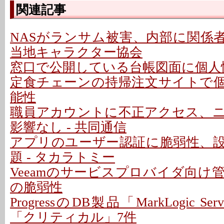
関連記事
NASがランサム被害、内部に関係者
当地キャラクター協会
窓口で公開している台帳図面に個人情
定食チェーンの持帰注文サイトで
能性
職員アカウントに不正アクセス、
影響なし - 共同通信
アプリのユーザー認証に脆弱性、
題 - タカラトミー
Veeamのサービスプロバイダ向け
の脆弱性
ProgressのDB製品「MarkLogic S
「クリティカル」7件