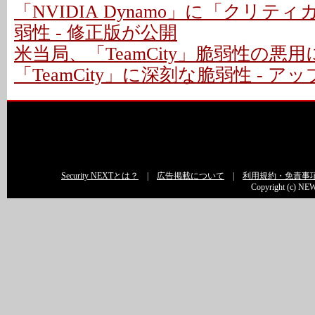
「NVIDIA Dynamo」に「クリテ
弱性 - 修正版が公開
米当局、「TeamCity」脆弱性の悪
「TeamCity」に深刻な脆弱性 - 
Security NEXTとは？
|
広告掲載について
|
利用規約・免責事
Copyright (c) NEW